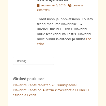
Posted
september 6, 2016
Leave a
on
comment
Traditsioon ja innovatsioon. Tõusev
trend maailma klaveriturul –
uuenduslikud FEURICH klaverid
nüüdsest kohal ka Eestis. Klaverid,
mille puhul kvaliteedi ja hinna
Loe
edasi …
Search
for:
Värsked postitused
Klaverite Kants tähistab 20. sünnipäeva!!!
Klaverite Kants on Austria klaveritootja FEURICH
esindaja Eestis.