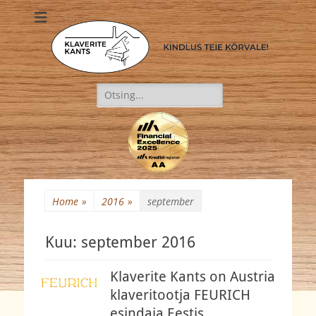
Klaverite Kants
Kindlus teie kõrvale!
Search
for:
Home
»
2016
»
september
Kuu:
september 2016
Klaverite Kants on Austria
klaveritootja FEURICH
esindaja Eestis.