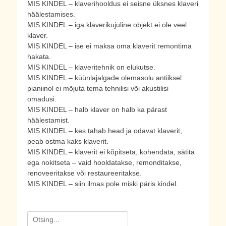
MIS KINDEL – klaverihooldus ei seisne üksnes klaveri
häälestamises.
MIS KINDEL – iga klaverikujuline objekt ei ole veel
klaver.
MIS KINDEL – ise ei maksa oma klaverit remontima
hakata.
MIS KINDEL – klaveritehnik on elukutse.
MIS KINDEL – küünlajalgade olemasolu antiiksel
pianiinol ei mõjuta tema tehnilisi või akustilisi
omadusi.
MIS KINDEL – halb klaver on halb ka pärast
häälestamist.
MIS KINDEL – kes tahab head ja odavat klaverit,
peab ostma kaks klaverit.
MIS KINDEL – klaverit ei kõpitseta, kohendata, sätita
ega nokitseta – vaid hooldatakse, remonditakse,
renoveeritakse või restaureeritakse.
MIS KINDEL – siin ilmas pole miski päris kindel.
Search