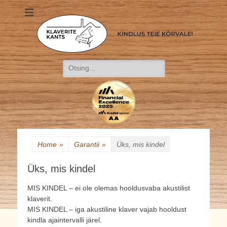
Klaverite Kants
Kindlus teie kõrvale!
Search
for:
Home
»
Garantii
»
Üks, mis kindel
Üks, mis kindel
MIS KINDEL – ei ole olemas hooldusvaba akustilist
klaverit.
MIS KINDEL – iga akustiline klaver vajab hooldust
kindla ajaintervalli järel.